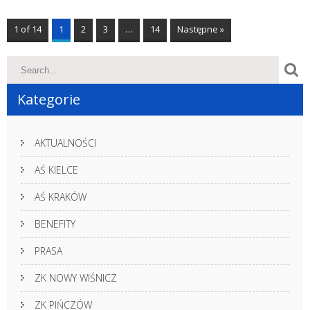
1 of 14
1
2
3
…
14
Następne »
Kategorie
AKTUALNOŚCI
AŚ KIELCE
AŚ KRAKÓW
BENEFITY
PRASA
ZK NOWY WIŚNICZ
ZK PIŃCZÓW