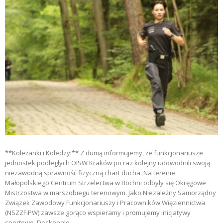
**Koleżanki i Koledzy!** Z dumą informujemy, że funkcjonariusze
jednostek podległych OISW Kraków po raz kolejny udowodnili swoją
niezawodną sprawność fizyczną i hart ducha. Na terenie
Małopolskiego Centrum Strzelectwa w Bochni odbyły się Okręgowe
Mistrzostwa w marszobiegu terenowym. Jako Niezależny Samorządny
Związek Zawodowy Funkcjonariuszy i Pracowników Więziennictwa
(NSZZFiPW) zawsze gorąco wspieramy i promujemy inicjatywy
sportowe. Doskonale…