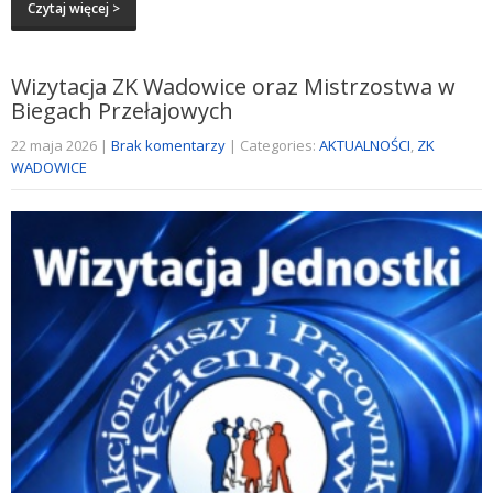
Czytaj więcej >
Wizytacja ZK Wadowice oraz Mistrzostwa w
Biegach Przełajowych
22 maja 2026
|
Brak komentarzy
| Categories:
AKTUALNOŚCI
,
ZK
WADOWICE