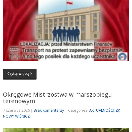
Czytaj więcej >
Okręgowe Mistrzostwa w marszobiegu
terenowym
7 czerwca 2026
|
Brak komentarzy
| Categories:
AKTUALNOŚCI
,
ZK
NOWY WIŚNICZ