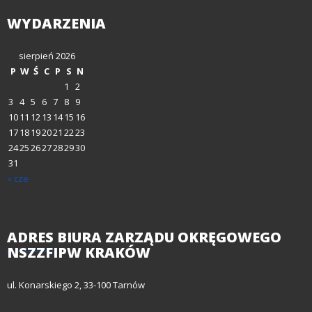
WYDARZENIA
sierpień 2026
P
W
Ś
C
P
S
N
1
2
3
4
5
6
7
8
9
10
11
12
13
14
15
16
17
18
19
20
21
22
23
24
25
26
27
28
29
30
31
« cze
ADRES
BIURA ZARZĄDU OKRĘGOWEGO
NSZZFIPW KRAKÓW
ul. Konarskiego 2, 33-100 Tarnów