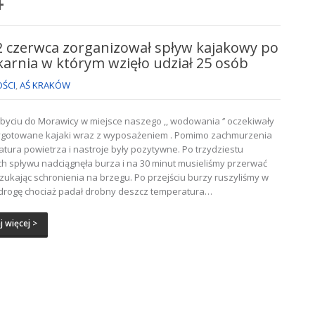
4
 czerwca zorganizował spływ kajakowy po
karnia w którym wzięło udział 25 osób
ŚCI
,
AŚ KRAKÓW
byciu do Morawicy w miejsce naszego ,, wodowania ‘’ oczekiwały
zygotowane kajaki wraz z wyposażeniem . Pomimo zachmurzenia
tura powietrza i nastroje były pozytywne. Po trzydziestu
h spływu nadciągnęła burza i na 30 minut musieliśmy przerwać
zukając schronienia na brzegu. Po przejściu burzy ruszyliśmy w
drogę chociaż padał drobny deszcz temperatura…
j więcej >