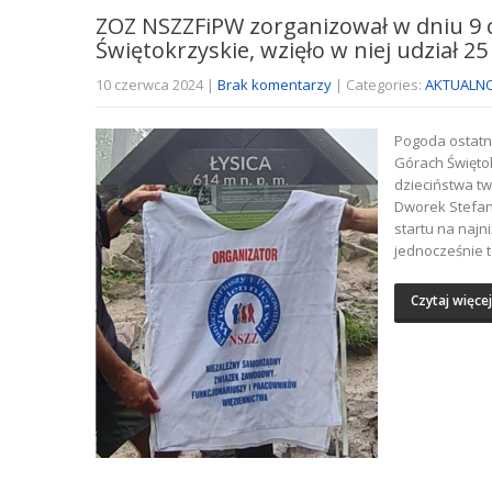
ZOZ NSZZFiPW zorganizował w dniu 9 
Świętokrzyskie, wzięło w niej udział 2
10 czerwca 2024
|
Brak komentarzy
| Categories:
AKTUALNO
Pogoda ostatni
Górach Święto
dzieciństwa t
Dworek Stefan
startu na najn
jednocześnie 
Czytaj więcej