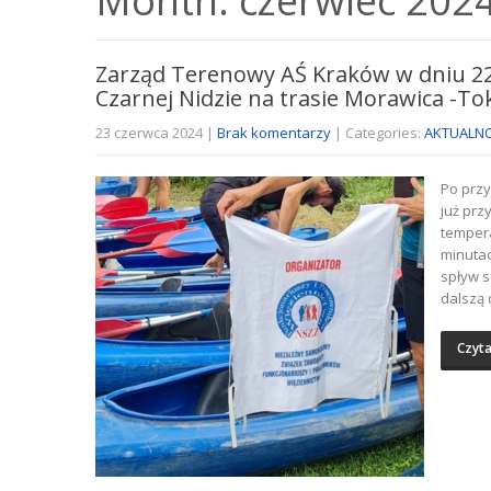
Month:
czerwiec 202
Zarząd Terenowy AŚ Kraków w dniu 22
Czarnej Nidzie na trasie Morawica -To
23 czerwca 2024
|
Brak komentarzy
| Categories:
AKTUALNO
Po przy
już pr
tempera
minutac
spływ s
dalszą 
Czyta