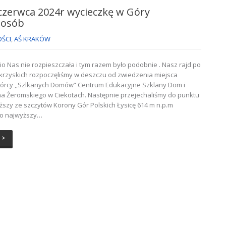
czerwca 2024r wycieczkę w Góry
5 osób
ŚCI
,
AŚ KRAKÓW
o Nas nie rozpieszczała i tym razem było podobnie . Nasz rajd po
krzyskich rozpoczęliśmy w deszczu od zwiedzenia miejsca
wórcy ,,Szlkanych Domów” Centrum Edukacyjne Szklany Dom i
a Żeromskiego w Ciekotach. Następnie przejechaliśmy do punktu
iższy ze szczytów Korony Gór Polskich Łysicę 614 m n.p.m
to najwyższy…
 >