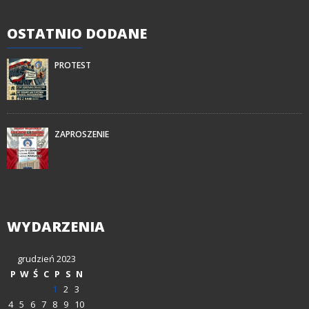
OSTATNIO
DODANE
PROTEST
ZAPROSZENIE
WYDARZENIA
grudzień 2023
P
W
Ś
C
P
S
N
1
2
3
4
5
6
7
8
9
10