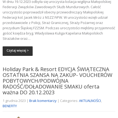
W dniu 19.12.2023 odbyła się uroczysta kolacja wigilijna Małopolskiej
Federacji Związków Zawodowych Służb Mundurowych. Całość
uroczystości poprowadził obecny przewodniczący Małopolskiej
Federacji kol. Jacek Mróz z NSZZ FiPW. W uroczystości wzięli udział
przedstawiciele z Policji, Straż Granicznej, Straży Pożarnej oraz
prezydium Śląskiej FZZSM. Podczas uroczystości mięliśmy przyjemność
gościć księdza bryg. Władysława Kuliga Kapelana Małopolskich
Strażaków oraz…
Czytaj więcej >
Holiday Park & Resort EDYCJA ŚWIĄTECZNA
OSTATNIA SZANSA NA ZAKUP- VOUCHERÓW
POBYTOWYCH/PODWÓJNA
RADOŚĆ/DOŁADOWANIE SMAKU oferta
ważna DO 20.12.2023
1 grudnia 2023
|
Brak komentarzy
| Categories:
AKTUALNOŚCI
,
BENEFITY