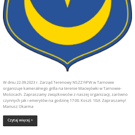
W dniu 22.09.2023 r. Zarząd Terenowy NSZZ FiPW w Tarnowie
organizuje kameralnego grilla na terenie Maciejówki w Tarnowie-
Mościcach. Zapraszamy związkowców z naszej organizacji, zarówno
czynnych jak i emerytów na godzinę 17:00. Koszt: 10zł. Zapraszamy!
Mariusz Okarma
Czytaj więcej >