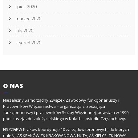
lipiec 2020
marzec 2020
luty 2020
styczeń 2020
O
NAS
Niezależny Samorządny Związek Zawodowy funkcjonariuszy i
Pracowników Więziennictwa – organizacja zrzeszająca
funkcjonariuszy i pracowników Służby Więziennej, powstała w 1990
podczas zjazdu założycielskiego w Kulach – osiedlu Częstochowy.
NSZZFiPW Kraków koordynuje 10 zarządów terenowych, do których
należą: AŚ KRAKÓW ZK KRAKÓW NOWA-HUTA, AŚ KIELCE, ZK NOWY