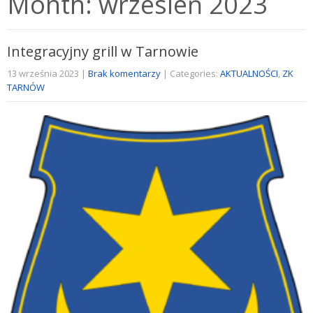
Month:
wrzesień 2023
Integracyjny grill w Tarnowie
13 września 2023
|
Brak komentarzy
| Categories:
AKTUALNOŚCI
,
ZK
TARNÓW