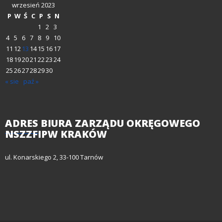
wrzesień 2023
P
W
Ś
C
P
S
N
1
2
3
4
5
6
7
8
9
10
11
12
13
14
15
16
17
18
19
20
21
22
23
24
25
26
27
28
29
30
« sie
paź »
ADRES
BIURA ZARZĄDU OKRĘGOWEGO
NSZZFIPW KRAKÓW
ul. Konarskiego 2, 33-100 Tarnów