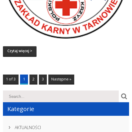
Czytaj więcej >
1 of 3
1
2
3
Następne »
Kategorie
AKTUALNOŚCI