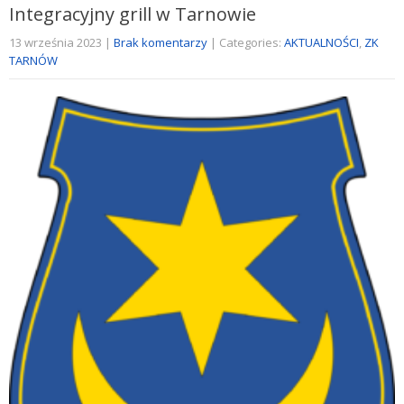
Integracyjny grill w Tarnowie
13 września 2023
|
Brak komentarzy
| Categories:
AKTUALNOŚCI
,
ZK
TARNÓW