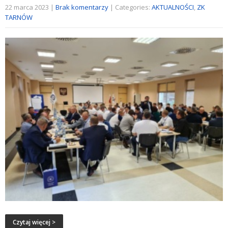
22 marca 2023
|
Brak komentarzy
| Categories:
AKTUALNOŚCI
,
ZK
TARNÓW
Czytaj więcej >