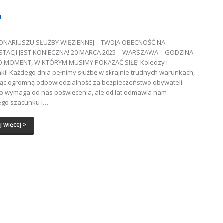
I
ONARIUSZU SŁUŻBY WIĘZIENNEJ – TWOJA OBECNOŚĆ NA
STACJI JEST KONIECZNA! 20 MARCA 2025 – WARSZAWA – GODZINA
TO MOMENT, W KTÓRYM MUSIMY POKAZAĆ SIŁĘ! Koledzy i
ki! Każdego dnia pełnimy służbę w skrajnie trudnych warunkach,
ąc ogromną odpowiedzialność za bezpieczeństwo obywateli.
o wymaga od nas poświęcenia, ale od lat odmawia nam
ego szacunku i…
j więcej >