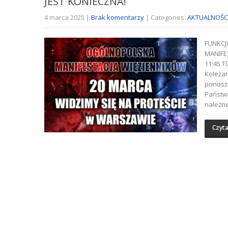
JEST KONIECZNA!
4 marca 2025
|
Brak komentarzy
| Categories:
AKTUALNOŚC
FUNKCJ
MANIFE
11:45 
Koleżan
ponosz
Państw
należn
Czyta