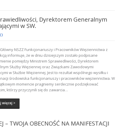
rawiedliwości, Dyrektorem Generalnym
ającymi w SW.
CI
Główny NSZZ Funkcjonariuszy i Pracowników Więziennictwa z
kcją informuje, że w dniu dzisiejszym zostało podpisane
mienie pomiędzy Ministrem Sprawiedliwości, Dyrektorem
lnym Służby Więziennej oraz Związkami Zawodowymi
ącymi w Służbie Więziennej. Jest to rezultat wspólnego wysiłku i
nacji środowiska funkcjonariuszy i pracowników więziennictwa. W
jątkowym momencie pragniemy serdecznie podziękować
im, którzy przyczynili się do zawarcia…
j więcej >
J – TWOJA OBECNOŚĆ NA MANIFESTACJI