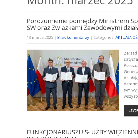
Month:
marzec 2025
Porozumienie pomiędzy Ministrem Sp
SW oraz Związkami Zawodowymi dział
13 marca 2025
|
Brak komentarzy
| Categories:
AKTUALNOŚ
Zarząd 
satysfa
Porozu
Genera
działaj
determi
tym wy
wszystk
Czyta
FUNKCJONARIUSZU SŁUŻBY WIĘZIENNE