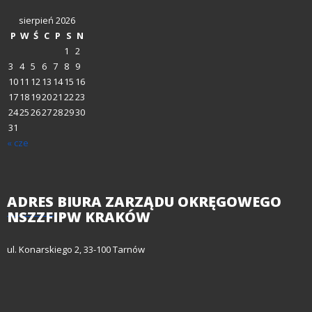
sierpień 2026
P
W
Ś
C
P
S
N
1
2
3
4
5
6
7
8
9
10
11
12
13
14
15
16
17
18
19
20
21
22
23
24
25
26
27
28
29
30
31
« cze
ADRES
BIURA ZARZĄDU OKRĘGOWEGO
NSZZFIPW KRAKÓW
ul. Konarskiego 2, 33-100 Tarnów