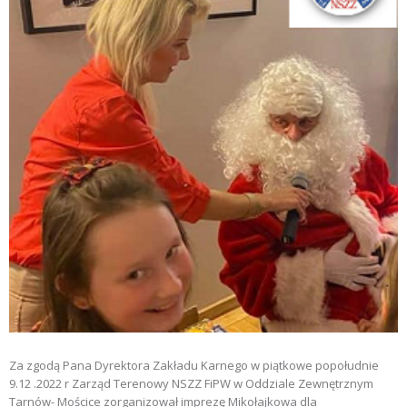
Za zgodą Pana Dyrektora Zakładu Karnego w piątkowe popołudnie
9.12 .2022 r Zarząd Terenowy NSZZ FiPW w Oddziale Zewnętrznym
Tarnów- Mościce zorganizował imprezę Mikołajkowa dla