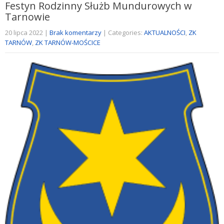
Festyn Rodzinny Służb Mundurowych w
Tarnowie
20 lipca 2022
|
Brak komentarzy
| Categories:
AKTUALNOŚCI
,
ZK
TARNÓW
,
ZK TARNÓW-MOŚCICE