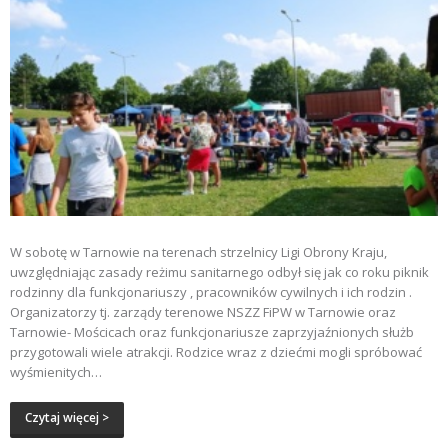
W sobotę w Tarnowie na terenach strzelnicy Ligi Obrony Kraju,
uwzględniając zasady reżimu sanitarnego odbył się jak co roku piknik
rodzinny dla funkcjonariuszy , pracowników cywilnych i ich rodzin .
Organizatorzy tj. zarządy terenowe NSZZ FiPW w Tarnowie oraz
Tarnowie- Mościcach oraz funkcjonariusze zaprzyjaźnionych służb
przygotowali wiele atrakcji. Rodzice wraz z dziećmi mogli spróbować
wyśmienitych…
Czytaj więcej >