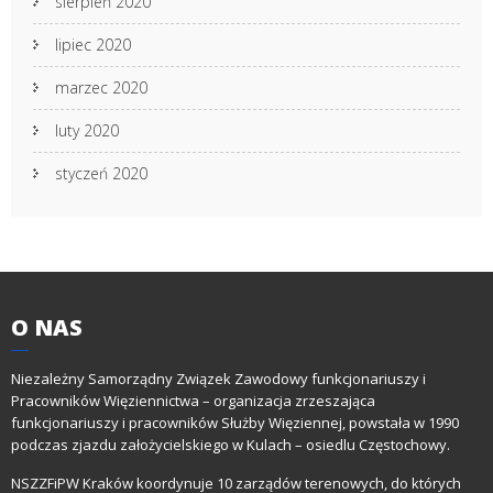
sierpień 2020
lipiec 2020
marzec 2020
luty 2020
styczeń 2020
O
NAS
Niezależny Samorządny Związek Zawodowy funkcjonariuszy i
Pracowników Więziennictwa – organizacja zrzeszająca
funkcjonariuszy i pracowników Służby Więziennej, powstała w 1990
podczas zjazdu założycielskiego w Kulach – osiedlu Częstochowy.
NSZZFiPW Kraków koordynuje 10 zarządów terenowych, do których