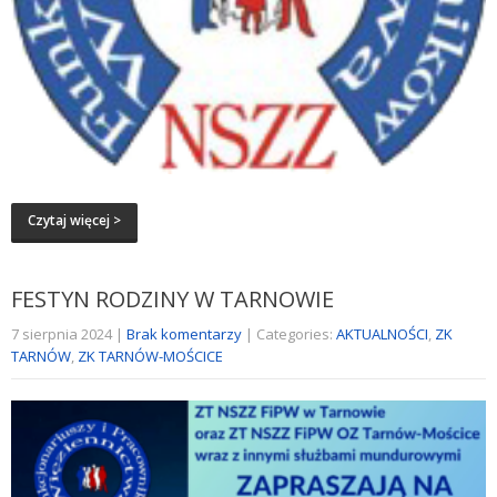
Czytaj więcej >
FESTYN RODZINY W TARNOWIE
7 sierpnia 2024
|
Brak komentarzy
| Categories:
AKTUALNOŚCI
,
ZK
TARNÓW
,
ZK TARNÓW-MOŚCICE