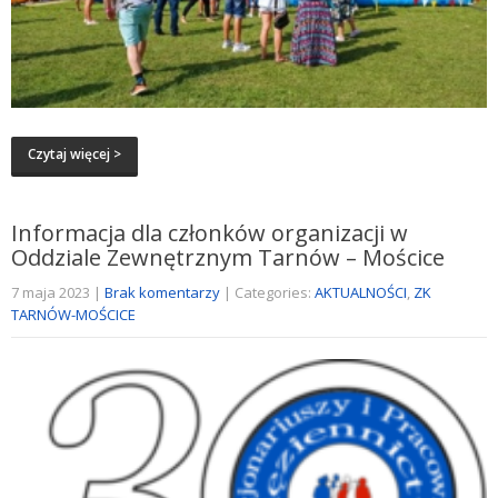
Czytaj więcej >
Informacja dla członków organizacji w
Oddziale Zewnętrznym Tarnów – Mościce
7 maja 2023
|
Brak komentarzy
| Categories:
AKTUALNOŚCI
,
ZK
TARNÓW-MOŚCICE