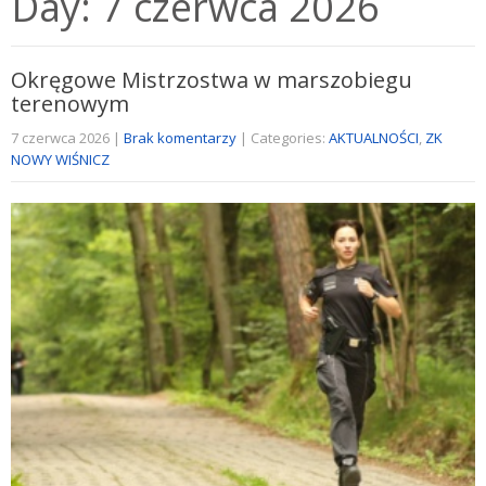
Day:
7 czerwca 2026
Okręgowe Mistrzostwa w marszobiegu
terenowym
7 czerwca 2026
|
Brak komentarzy
| Categories:
AKTUALNOŚCI
,
ZK
NOWY WIŚNICZ