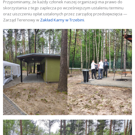
Przypominamy, że każdy członek naszej organizacji ma prawo do
skorzystania z tego zaplecza po wcześniejszym ustaleniu terminu
oraz uiszczeniu opłat ustalonych przez zarządcę przedsięwzięcia —
Zarząd Terenowy w
Zakład Karny w Trzebini
.