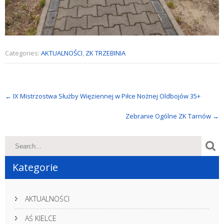
Categories:
AKTUALNOŚCI
,
ZK TRZEBINIA
Post
←
IX Mistrzostwa Służby Więziennej w Piłce Nożnej Oldbojów 35+
navigation
Zebranie Ogólne ZK Tarnów
→
Kategorie
AKTUALNOŚCI
AŚ KIELCE