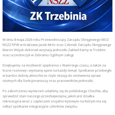
W dniu 8 maja 2026 roku Przewodniczący Zarządu Okręgowego MOZ
NSZZ FiPW w Krakowie Jacek Mróz oraz Członek Zarządu Okręgowego
Marcin Wójcik dokonali wizytacji jednostki Zakład Karny w Trzebini
oraz uczestniczyli w Zebraniu Ogólnym załogi.
Dziękujemy za możliwość spędzenia z Wami tego czasu, a także za
liczne rozmowy i wymianę opinii na każdy temat. Spotkanie przebiegło
w bardzo dobrej atmosferze i było okazją do omówienia spraw
istotnych dla funkcjonariuszy oraz pracowników jednostki.
Po zakończeniu wydarzeń udaliśmy się do pobliskiego Chechła, aby
sprawdzić stan naszego przedsięwzięcia, jakim jest działka
rekreacyjna wraz z zapleczem socjalno-bytowym na którym ma się
odbyć spotkanie integracyjne członków związku.